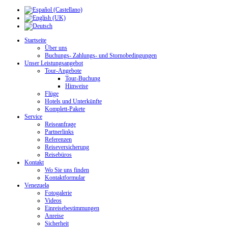
Startseite
Über uns
Buchungs- Zahlungs- und Stornobedingungen
Unser Leistungsangebot
Tour-Angebote
Tour-Buchung
Hinweise
Flüge
Hotels und Unterkünfte
Komplett-Pakete
Service
Reiseanfrage
Partnerlinks
Referenzen
Reiseversicherung
Reisebüros
Kontakt
Wo Sie uns finden
Kontaktformular
Venezuela
Fotogalerie
Videos
Einreisebestimmungen
Anreise
Sicherheit