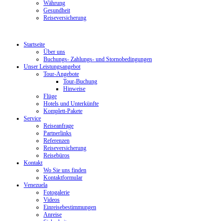
Währung
Gesundheit
Reiseversicherung
Startseite
Über uns
Buchungs- Zahlungs- und Stornobedingungen
Unser Leistungsangebot
Tour-Angebote
Tour-Buchung
Hinweise
Flüge
Hotels und Unterkünfte
Komplett-Pakete
Service
Reiseanfrage
Partnerlinks
Referenzen
Reiseversicherung
Reisebüros
Kontakt
Wo Sie uns finden
Kontaktformular
Venezuela
Fotogalerie
Videos
Einreisebestimmungen
Anreise