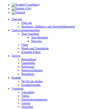
Startseite
Über uns
Buchungs- Zahlungs- und Stornobedingungen
Unser Leistungsangebot
Tour-Angebote
Tour-Buchung
Hinweise
Flüge
Hotels und Unterkünfte
Komplett-Pakete
Service
Reiseanfrage
Partnerlinks
Referenzen
Reiseversicherung
Reisebüros
Kontakt
Wo Sie uns finden
Kontaktformular
Venezuela
Fotogalerie
Videos
Einreisebestimmungen
Anreise
Sicherheit